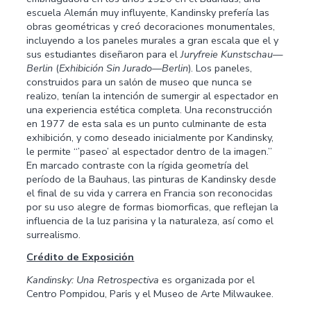
escuela Alemán muy influyente, Kandinsky prefería las
obras geométricas y creó decoraciones monumentales,
incluyendo a los paneles murales a gran escala que el y
sus estudiantes diseñaron para el
Juryfreie Kunstschau—
Berlin
(
Exhibición Sin Jurado—Berlin
). Los paneles,
construidos para un salόn de museo que nunca se
realizo, tenían la intención de sumergir al espectador en
una experiencia estética completa. Una reconstrucción
en 1977 de esta sala es un punto culminante de esta
exhibición, y como deseado inicialmente por Kandinsky,
le permite “’paseo’ al espectador dentro de la imagen.”
En marcado contraste con la rígida geometría del
período de la Bauhaus, las pinturas de Kandinsky desde
el final de su vida y carrera en Francia son reconocidas
por su uso alegre de formas biomorficas, que reflejan la
influencia de la luz parisina y la naturaleza, así como el
surrealismo.
Crédito de Exposiciόn
Kandinsky: Una Retrospectiva
es organizada por el
Centro Pompidou, Parίs y el Museo de Arte Milwaukee.