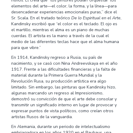
ritmos. Él creía que “los pintores podían ‘orquestar’ los
elementos del arte—el color, la forma, y la línea—para
desencadenar experiencias emocionales puras,” dice el
Sr. Scala. En el tratado teórico
De lo Espiritual en el Arte
,
Kandinsky escribió que “el color es el teclado. El ojo es
el martillo, mientras el alma es un piano de muchas
cuerdas. El artista es la mano a través de la cual el
medio de las diferentes teclas hace que el alma humana
para que vibre.”
En 1914, Kandinsky regreso a Rusia, su país de
nacimiento, y se casό con Nina Andreevskaya en el año
1917. Frente a las dificultades financieras y la falta de
material durante la Primera Guerra Mundial y la
Revolución Rusa, su producción artística era algo
limitado. Sin embargo, las pinturas que Kandinsky hizo,
algunas marcando un regreso al Impresionismo,
demostró su convicción de que el arte debe consolar y
transmitir un significado interno en lugar de provocar y
expresar puntos de vista políticos, como creían otros
artistas Rusos de la vanguardia.
En Alemania, durante un periodo de intelectualismo
embriagadora en los años 1920 en el Bauhaus, una