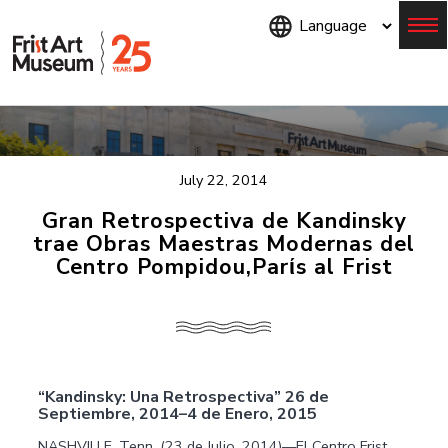
Skip
to
main
content
Menu
July 22, 2014
Gran Retrospectiva de Kandinsky
trae Obras Maestras Modernas del
Centro Pompidou,Parίs al Frist
“Kandinsky: Una Retrospectiva” 26 de
Septiembre, 2014–4 de Enero, 2015
NASHVILLE, Tenn. (23 de Julio, 2014)—El Centro Frist