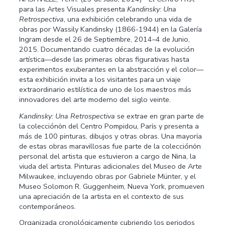
para las Artes Visuales presenta
Kandinsky: Una
Retrospectiva
, una exhibición celebrando una vida de
obras por Wassily Kandinsky (1866-1944) en la Galería
Ingram desde el 26 de Septiembre, 2014–4 de Junio,
2015. Documentando cuatro décadas de la evolución
artística—desde las primeras obras figurativas hasta
experimentos exuberantes en la abstracción y el color—
esta exhibición invita a los visitantes para un viaje
extraordinario estilística de uno de los maestros más
innovadores del arte moderno del siglo veinte.
Kandinsky: Una Retrospectiva
se extrae en gran parte de
la colecciónόn del Centro Pompidou, Parίs y presenta a
más de 100 pinturas, dibujos y otras obras. Una mayorίa
de estas obras maravillosas fue parte de la colecciónόn
personal del artista que estuvieron a cargo de Nina, la
viuda del artista. Pinturas adicionales del Museo de Arte
Milwaukee, incluyendo obras por Gabriele Münter, y el
Museo Solomon R. Guggenheim, Nueva York, promueven
una apreciación de la artista en el contexto de sus
contemporáneos.
Organizada cronológicamente cubriendo los periodos