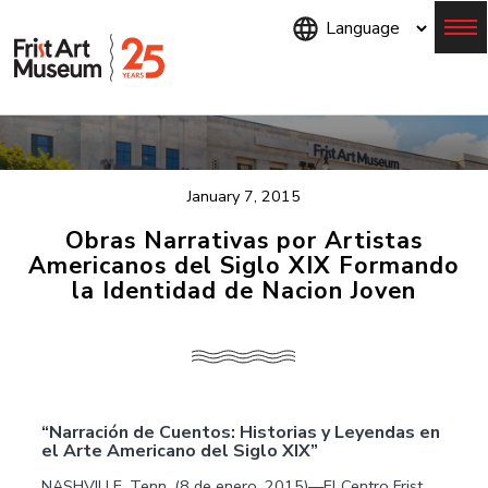
Skip
to
main
content
Menu
January 7, 2015
Obras Narrativas por Artistas
Americanos del Siglo XIX Formando
la Identidad de Nacion Joven
“Narración de Cuentos: Historias y Leyendas en
el Arte Americano del Siglo XIX”
NASHVILLE, Tenn. (8 de enero, 2015)—El Centro Frist