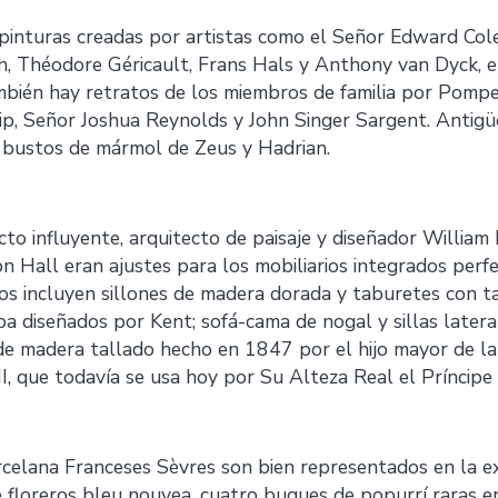
 pinturas creadas por artistas como el Señor Edward Col
 Théodore Géricault, Frans Hals y Anthony van Dyck, 
mbién hay retratos de los miembros de familia por Pompe
p, Señor Joshua Reynolds y John Singer Sargent. Antig
e bustos de mármol de Zeus y Hadrian.
to influyente, arquitecto de paisaje y diseñador William 
n Hall eran ajustes para los mobiliarios integrados per
os incluyen sillones de madera dorada y taburetes con tap
a diseñados por Kent; sofá-cama de nogal y sillas latera
e madera tallado hecho en 1847 por el hijo mayor de la r
, que todavía se usa hoy por Su Alteza Real el Príncipe 
celana Franceses Sèvres son bien representados en la e
 floreros bleu nouvea, cuatro buques de popurrí raras e