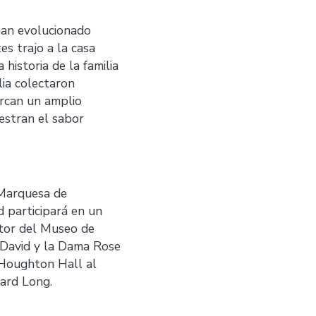
han evolucionado
es trajo a la casa
 historia de la familia
lia colectaron
arcan un amplio
uestran el sabor
 Marquesa de
d participará en un
ctor del Museo de
 David y la Dama Rose
e Houghton Hall al
hard Long.