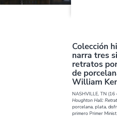
Colección hi
narra tres s
retratos po
de porcelan
William Ke
NASHVILLE, TN (16 de
Houghton Hall: Retra
porcelana, plata, disf
primero Primer Minist