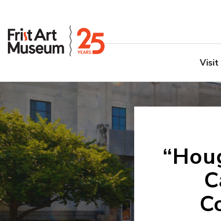
Visit
“Houg
C
C