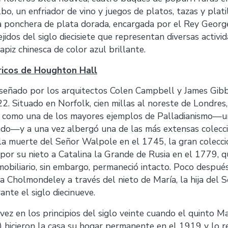
bo, un enfriador de vino y juegos de platos, tazas y plati
a ponchera de plata dorada, encargada por el Rey George
jidos del siglo diecisiete que representan diversas activid
apiz chinesca de color azul brillante.
ricos de Houghton Hall
señado por los arquitectos Colen Campbell y James Gibb
. Situado en Norfolk, cien millas al noreste de Londres,
a como una de los mayores ejemplos de Palladianismo—un
zado—y a una vez albergó una de las más extensas colecc
la muerte del Señor Walpole en el 1745, la gran colecci
por su nieto a Catalina la Grande de Rusia en el 1779, q
mobiliario, sin embargo, permaneció intacto. Poco después,
ia Cholmondeley a través del nieto de María, la hija del
nte el siglo diecinueve.
 vez en los principios del siglo veinte cuando el quinto 
) hicieron la casa su hogar permanente en el 1919 y lo 