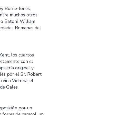
ey Burne-Jones,
entre muchos otros
o Batoni, William
üedades Romanas del
Kent, los cuartos
fectamente con el
icería original y
les por el Sr. Robert
eina Victoria, el
de Gales.
xposición por un
n forma de caracol, un