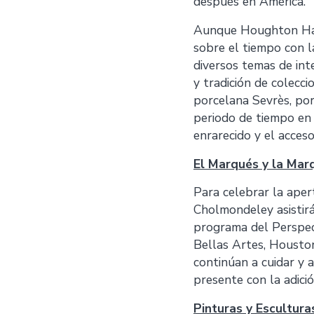
después en América.”
Aunque Houghton Hall
sobre el tiempo con l
diversos temas de inte
y tradición de colecci
porcelana Sevrès, po
periodo de tiempo en 
enrarecido y el acceso
El Marqués y la Mar
Para celebrar la aper
Cholmondeley asistirá
programa del Perspec
Bellas Artes, Housto
continúan a cuidar y a
presente con la adici
Pinturas y Escultura