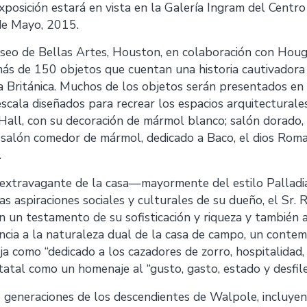
xposición estará en vista en la Galería Ingram del Centro
de Mayo, 2015.
seo de Bellas Artes, Houston, en colaboración con Houg
ás de 150 objetos que cuentan una historia cautivadora 
tica Británica. Muchos de los objetos serán presentados e
escala diseñados para recrear los espacios arquitecturale
all, con su decoración de mármol blanco; salón dorado,
l salón comedor de mármol, dedicado a Baco, el dios Roman
.
io extravagante de la casa—mayormente del estilo Palla
las aspiraciones sociales y culturales de su dueño, el Sr
 un testamento de su sofisticación y riqueza y también a
encia a la naturaleza dual de la casa de campo, un con
ja como “dedicado a los cazadores de zorro, hospitalidad, 
statal como un homenaje al “gusto, gasto, estado y desfile
generaciones de los descendientes de Walpole, incluyen