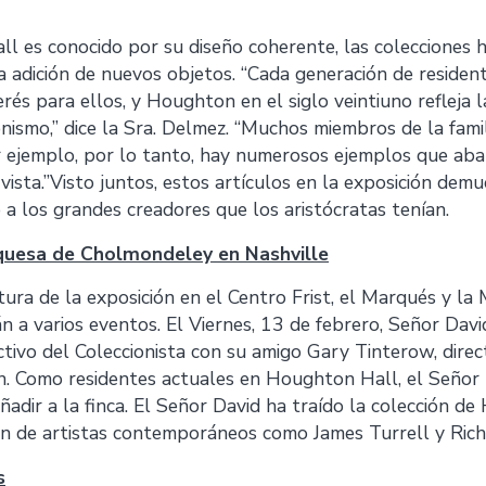
 es conocido por su diseño coherente, las colecciones 
a adición de nuevos objetos. “Cada generación de resident
rés para ellos, y Houghton en el siglo veintiuno refleja la
onismo,” dice la Sra. Delmez. “Muchos miembros de la fami
r ejemplo, por lo tanto, hay numerosos ejemplos que ab
vista.”Visto juntos, estos artículos en la exposición dem
 a los grandes creadores que los aristócratas tenían.
quesa de Cholmondeley en Nashville
tura de la exposición en el Centro Frist, el Marqués y la
n a varios eventos. El Viernes, 13 de febrero, Señor Davi
tivo del Coleccionista con su amigo Gary Tinterow, dire
n. Como residentes actuales en Houghton Hall, el Señor
ñadir a la finca. El Señor David ha traído la colección d
ón de artistas contemporáneos como James Turrell y Ric
s