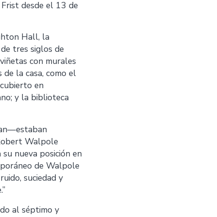
 Frist desde el 13 de
hton Hall, la
de tres siglos de
n viñetas con murales
s de la casa, como el
 cubierto en
o; y la biblioteca
dian—estaban
. Robert Walpole
 su nueva posición en
temporáneo de Walpole
ruido, suciedad y
.”
do al séptimo y