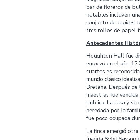
par de floreros de bul
notables incluyen un
conjunto de tapices te
tres rollos de papel t
Antecedentes Histó
Houghton Hall fue di
empezó en el año 1722
cuartos es reconocid
mundo clásico ideali
Bretaña. Después de 
maestras fue vendida 
pública. La casa y su 
heredada por la famil
fue poco ocupada dura
La finca emergió otra
(nacida Sybil Sassoon