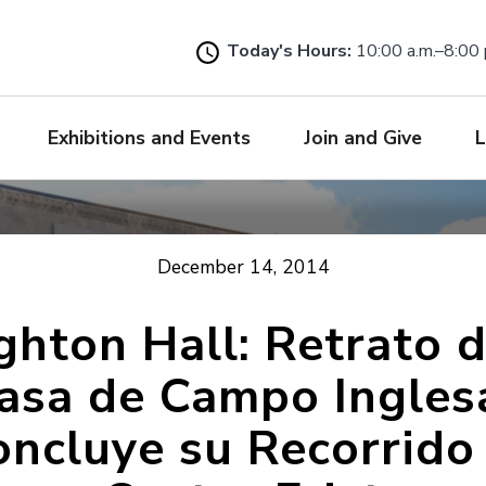
Skip
to
Today's Hours:
10:00 a.m.–8:00 
main
content
Exhibitions and Events
Join and Give
L
December 14, 2014
hton Hall: Retrato 
asa de Campo Ingles
oncluye su Recorrido 