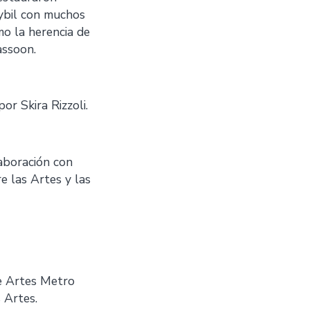
Sybil con muchos
mo la herencia de
assoon.
r Skira Rizzoli.
aboración con
e las Artes y las
de Artes Metro
 Artes.