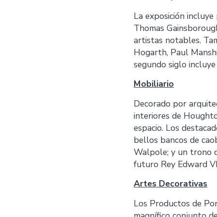
La exposición incluye
Thomas Gainsborough,
artistas notables. Ta
Hogarth, Paul Manshi
segundo siglo incluy
Mobiliario
Decorado por arquitec
interiores de Houghto
espacio. Los destacad
bellos bancos de caob
Walpole; y un trono d
futuro Rey Edward VII
Artes Decorativas
Los Productos de Por
magnífico conjunto de