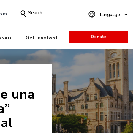
Search
p.m.
Form
Donate
earn
Get Involved
de una
a”
al