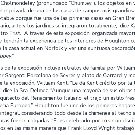
Cholmondeley (pronunciado “Chumley”), los objetos en v
terior privada de una de las casas de campos más grandios
table porque fue una de las primeras casas en Gran Bre
iario, arte y los jardines se integraron totalmente,” dice 
ro Frist. “A través de esta exposición, organizada mayo
le tendrán la experiencia de los interiores de Houghton c
e la casa actual en Norfolk y ver una suntuosa decoraci
bbey
.”
s de la exposición incluye retratos de familia por Willia
r Sargent; Porcelana de Sèvres y plata de Garrard; y mob
e la exposición, William Kent. “Le da Kent crédito por la
,” dice la Sra. Delmez. “Aunque una mayoría de sus obras 
quitecto del Renacimiento Italiano, el trajo un estilo fres
ecía Europeo.” Houghton fue uno de los primeros hogar
integral, considerando todo desde la chimenea al techo al
uras fueron colgadas. “El es celebrado por crear un dis
icios en las misma manera que Frank Lloyd Wright trabajó