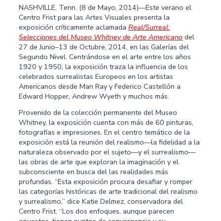
NASHVILLE, Tenn. (8 de Mayo, 2014)—Este verano el
Centro Frist para las Artes Visuales presenta la
exposición críticamente aclamada
Real/Surreal:
Selecciones del Museo Whitney de Arte
Americano
del
27 de Junio–13 de Octubre, 2014, en las Galerías del
Segundo Nivel. Centrándose en el arte entre los años
1920 y 1950, la exposición traza la influencia de los
celebrados surrealistas Europeos en los artistas
Americanos desde Man Ray y Federico Castellón a
Edward Hopper, Andrew Wyeth y muchos más.
Provenido de la colección permanente del Museo
Whitney, la exposición cuenta con más de 60 pinturas,
fotografías e impresiones. En el centro temático de la
exposición está la reunión del realismo—la fidelidad a la
naturaleza observado por el sujeto—y el surrealismo—
las obras de arte que exploran la imaginación y el
subconsciente en busca del las realidades más
profundas. “Esta exposición procura desafiar y romper
las categorías históricas de arte tradicional del realismo
y surrealismo,” dice Katie Delmez, conservadora del
Centro Frist. “Los dos enfoques, aunque parecen
opuestos, tienen puntos de convergencia y su