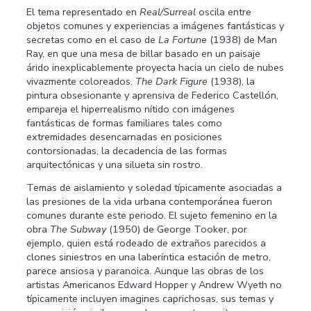
El tema representado en
Real/Surreal
oscila entre
objetos comunes y experiencias a imágenes fantásticas y
secretas como en el caso de
La Fortune
(1938) de Man
Ray, en que una mesa de billar basado en un paisaje
árido inexplicablemente proyecta hacia un cielo de nubes
vivazmente coloreados.
The Dark Figure
(1938), la
pintura obsesionante y aprensiva de Federico Castellón,
empareja el hiperrealismo nítido con imágenes
fantásticas de formas familiares tales como
extremidades desencarnadas en posiciones
contorsionadas, la decadencia de las formas
arquitectónicas y una silueta sin rostro.
Temas de aislamiento y soledad típicamente asociadas a
las presiones de la vida urbana contemporánea fueron
comunes durante este periodo. El sujeto femenino en la
obra
The Subway
(1950) de George Tooker, por
ejemplo, quien está rodeado de extraños parecidos a
clones siniestros en una laberíntica estación de metro,
parece ansiosa y paranoica. Aunque las obras de los
artistas Americanos Edward Hopper y Andrew Wyeth no
típicamente incluyen imagines caprichosas, sus temas y