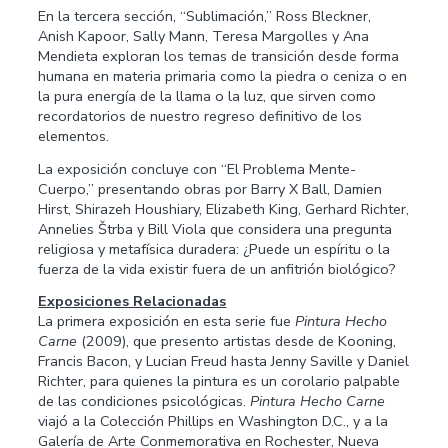
En la tercera sección, “Sublimación,” Ross Bleckner,
Anish Kapoor, Sally Mann, Teresa Margolles y Ana
Mendieta exploran los temas de transición desde forma
humana en materia primaria como la piedra o ceniza o en
la pura energía de la llama o la luz, que sirven como
recordatorios de nuestro regreso definitivo de los
elementos.
La exposición concluye con “El Problema Mente-
Cuerpo,” presentando obras por Barry X Ball, Damien
Hirst, Shirazeh Houshiary, Elizabeth King, Gerhard Richter,
Annelies Štrba y Bill Viola que considera una pregunta
religiosa y metafísica duradera: ¿Puede un espíritu o la
fuerza de la vida existir fuera de un anfitrión biológico?
Exposiciones Relacionadas
La primera exposición en esta serie fue
Pintura Hecho
Carne
(2009), que presento artistas desde de Kooning,
Francis Bacon, y Lucian Freud hasta Jenny Saville y Daniel
Richter, para quienes la pintura es un corolario palpable
de las condiciones psicológicas.
Pintura Hecho Carne
viajó a la Colección Phillips en Washington D.C., y a la
Galería de Arte Conmemorativa en Rochester, Nueva